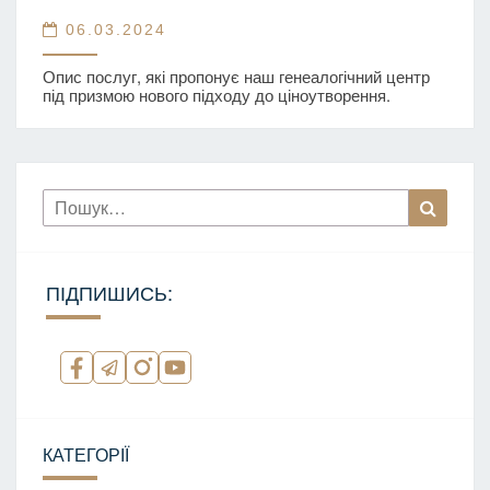
до
06.03.2024
ціноутворення
Опис послуг, які пропонує наш генеалогічний центр
в
під призмою нового підходу до ціноутворення.
ГЦ
Sarmata
Recro
Пошук
за
запитом:
ПІДПИШИСЬ:
КАТЕГОРІЇ