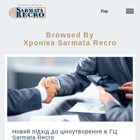
Укр
Browsed By
Хроніка Sarmata Recro
Новий підхід до ціноутворення в ГЦ
Новий
Sarmata Recro
підхід